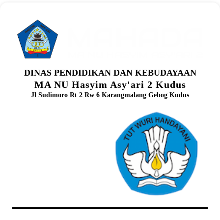
DINAS PENDIDIKAN DAN KEBUDAYAAN
MA NU Hasyim Asy'ari 2 Kudus
Jl Sudimoro Rt 2 Rw 6 Karangmalang Gebog Kudus