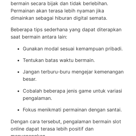
bermain secara bijak dan tidak berlebihan.
Permainan akan terasa lebih nyaman jika
dimainkan sebagai hiburan digital semata.
Beberapa tips sederhana yang dapat diterapkan
saat bermain antara lain:
Gunakan modal sesuai kemampuan pribadi.
Tentukan batas waktu bermain.
Jangan terburu-buru mengejar kemenangan
besar.
Cobalah beberapa jenis game untuk variasi
pengalaman.
Fokus menikmati permainan dengan santai.
Dengan cara tersebut, pengalaman bermain slot
online dapat terasa lebih positif dan
menyenangkan.