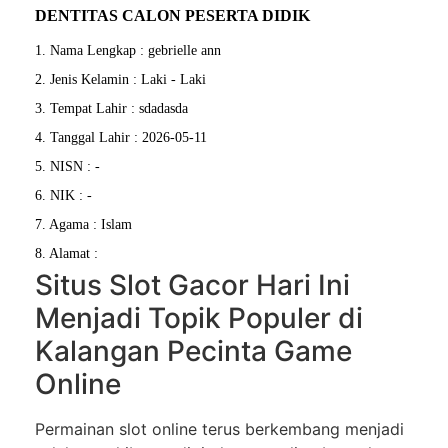
DENTITAS CALON PESERTA DIDIK
1. Nama Lengkap : gebrielle ann
2. Jenis Kelamin : Laki - Laki
3. Tempat Lahir : sdadasda
4. Tanggal Lahir : 2026-05-11
5. NISN : -
6. NIK : -
7. Agama : Islam
8. Alamat :
Situs Slot Gacor Hari Ini
Menjadi Topik Populer di
Kalangan Pecinta Game
Online
Permainan slot online terus berkembang menjadi