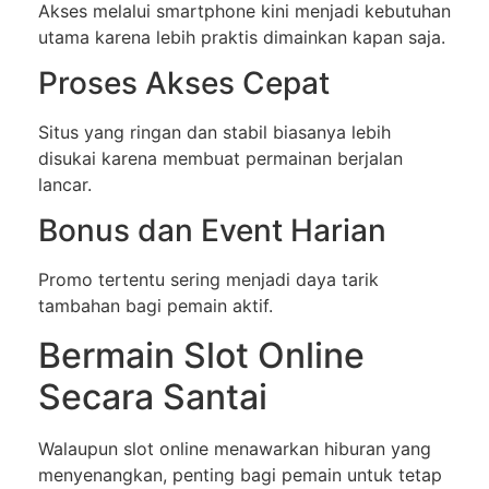
Akses melalui smartphone kini menjadi kebutuhan
utama karena lebih praktis dimainkan kapan saja.
Proses Akses Cepat
Situs yang ringan dan stabil biasanya lebih
disukai karena membuat permainan berjalan
lancar.
Bonus dan Event Harian
Promo tertentu sering menjadi daya tarik
tambahan bagi pemain aktif.
Bermain Slot Online
Secara Santai
Walaupun slot online menawarkan hiburan yang
menyenangkan, penting bagi pemain untuk tetap