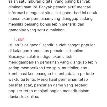
salah satu hiburan digital yang paling banyak
diminati saat ini. Banyak pemain aktif mencari
informasi mengenai situs slot gacor hari ini untuk
menemukan permainan yang dianggap sedang
memiliki peluang bonus lebih menarik dan
gameplay yang seru dimainkan.
slot
Istilah “slot gacor” sendiri sudah sangat populer
di kalangan komunitas pemain slot online.
Biasanya istilah ini digunakan untuk
menggambarkan permainan yang dianggap lebih
sering memberikan free spin, multiplier, atau
kombinasi kemenangan tertentu dalam periode
waktu tertentu. Meski hasil permainan tetap
bersifat acak, pencarian game yang sedang
populer tetap menjadi bagian menarik dalam
dunia slot online.