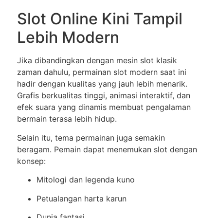
Slot Online Kini Tampil
Lebih Modern
Jika dibandingkan dengan mesin slot klasik
zaman dahulu, permainan slot modern saat ini
hadir dengan kualitas yang jauh lebih menarik.
Grafis berkualitas tinggi, animasi interaktif, dan
efek suara yang dinamis membuat pengalaman
bermain terasa lebih hidup.
Selain itu, tema permainan juga semakin
beragam. Pemain dapat menemukan slot dengan
konsep:
Mitologi dan legenda kuno
Petualangan harta karun
Dunia fantasi