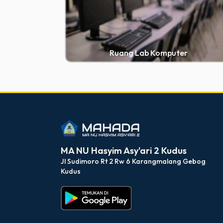
Ruang Lab Komputer
dibuat oleh rrdigital.id
MA NU Hasyim Asy'ari 2 Kudus
Jl Sudimoro Rt 2 Rw 6 Karangmalang Gebog
Kudus