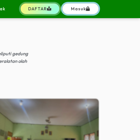
ak
DAFTAR
Masuk
liputi gedung
eralatan olah