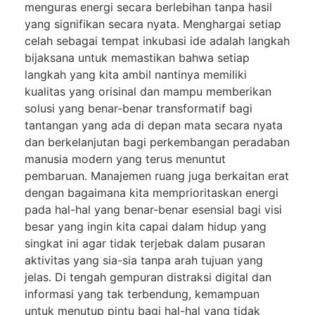
menguras energi secara berlebihan tanpa hasil
yang signifikan secara nyata. Menghargai setiap
celah sebagai tempat inkubasi ide adalah langkah
bijaksana untuk memastikan bahwa setiap
langkah yang kita ambil nantinya memiliki
kualitas yang orisinal dan mampu memberikan
solusi yang benar-benar transformatif bagi
tantangan yang ada di depan mata secara nyata
dan berkelanjutan bagi perkembangan peradaban
manusia modern yang terus menuntut
pembaruan. Manajemen ruang juga berkaitan erat
dengan bagaimana kita memprioritaskan energi
pada hal-hal yang benar-benar esensial bagi visi
besar yang ingin kita capai dalam hidup yang
singkat ini agar tidak terjebak dalam pusaran
aktivitas yang sia-sia tanpa arah tujuan yang
jelas. Di tengah gempuran distraksi digital dan
informasi yang tak terbendung, kemampuan
untuk menutup pintu bagi hal-hal yang tidak