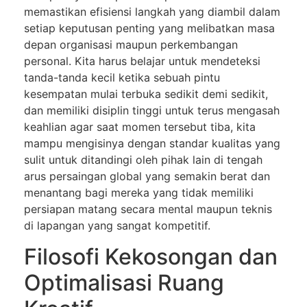
memastikan efisiensi langkah yang diambil dalam
setiap keputusan penting yang melibatkan masa
depan organisasi maupun perkembangan
personal. Kita harus belajar untuk mendeteksi
tanda-tanda kecil ketika sebuah pintu
kesempatan mulai terbuka sedikit demi sedikit,
dan memiliki disiplin tinggi untuk terus mengasah
keahlian agar saat momen tersebut tiba, kita
mampu mengisinya dengan standar kualitas yang
sulit untuk ditandingi oleh pihak lain di tengah
arus persaingan global yang semakin berat dan
menantang bagi mereka yang tidak memiliki
persiapan matang secara mental maupun teknis
di lapangan yang sangat kompetitif.
Filosofi Kekosongan dan
Optimalisasi Ruang