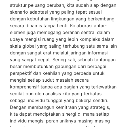
struktur peluang berubah, kita sudah siap dengan
skenario adaptasi yang paling tepat sesuai
dengan kebutuhan lingkungan yang berkembang
secara dinamis tanpa henti. Kolaborasi antar-
elemen juga memegang peranan sentral dalam
upaya mengisi ruang yang lebih kompleks dalam
skala global yang saling terhubung satu sama lain
dengan sangat erat melalui jaringan informasi
yang sangat cepat. Sering kali, sebuah tantangan
besar membutuhkan gabungan dari berbagai
perspektif dan keahlian yang berbeda untuk
mengisi setiap sudut masalah secara
komprehensif tanpa ada bagian yang terlewatkan
sedikit pun oleh analisis kita yang terbatas
sebagai individu tunggal yang bekerja sendiri.
Dengan membangun kemitraan yang strategis,
kita dapat menciptakan sinergi di mana setiap
individu mengisi peran uniknya masing-masing