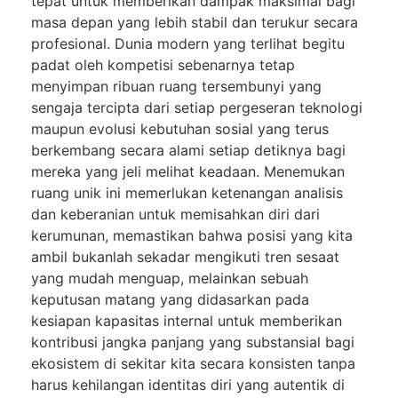
tepat untuk memberikan dampak maksimal bagi
masa depan yang lebih stabil dan terukur secara
profesional. Dunia modern yang terlihat begitu
padat oleh kompetisi sebenarnya tetap
menyimpan ribuan ruang tersembunyi yang
sengaja tercipta dari setiap pergeseran teknologi
maupun evolusi kebutuhan sosial yang terus
berkembang secara alami setiap detiknya bagi
mereka yang jeli melihat keadaan. Menemukan
ruang unik ini memerlukan ketenangan analisis
dan keberanian untuk memisahkan diri dari
kerumunan, memastikan bahwa posisi yang kita
ambil bukanlah sekadar mengikuti tren sesaat
yang mudah menguap, melainkan sebuah
keputusan matang yang didasarkan pada
kesiapan kapasitas internal untuk memberikan
kontribusi jangka panjang yang substansial bagi
ekosistem di sekitar kita secara konsisten tanpa
harus kehilangan identitas diri yang autentik di