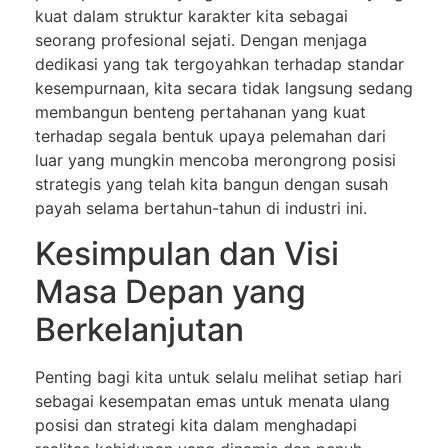
kuat dalam struktur karakter kita sebagai
seorang profesional sejati. Dengan menjaga
dedikasi yang tak tergoyahkan terhadap standar
kesempurnaan, kita secara tidak langsung sedang
membangun benteng pertahanan yang kuat
terhadap segala bentuk upaya pelemahan dari
luar yang mungkin mencoba merongrong posisi
strategis yang telah kita bangun dengan susah
payah selama bertahun-tahun di industri ini.
Kesimpulan dan Visi
Masa Depan yang
Berkelanjutan
Penting bagi kita untuk selalu melihat setiap hari
sebagai kesempatan emas untuk menata ulang
posisi dan strategi kita dalam menghadapi