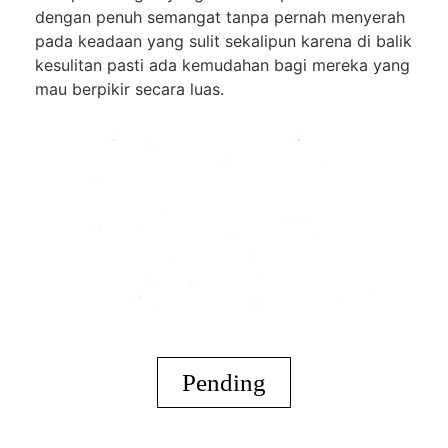
dengan penuh semangat tanpa pernah menyerah
pada keadaan yang sulit sekalipun karena di balik
kesulitan pasti ada kemudahan bagi mereka yang
mau berpikir secara luas.
Pending