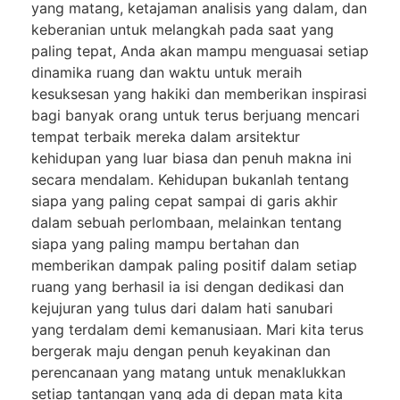
yang matang, ketajaman analisis yang dalam, dan
keberanian untuk melangkah pada saat yang
paling tepat, Anda akan mampu menguasai setiap
dinamika ruang dan waktu untuk meraih
kesuksesan yang hakiki dan memberikan inspirasi
bagi banyak orang untuk terus berjuang mencari
tempat terbaik mereka dalam arsitektur
kehidupan yang luar biasa dan penuh makna ini
secara mendalam. Kehidupan bukanlah tentang
siapa yang paling cepat sampai di garis akhir
dalam sebuah perlombaan, melainkan tentang
siapa yang paling mampu bertahan dan
memberikan dampak paling positif dalam setiap
ruang yang berhasil ia isi dengan dedikasi dan
kejujuran yang tulus dari dalam hati sanubari
yang terdalam demi kemanusiaan. Mari kita terus
bergerak maju dengan penuh keyakinan dan
perencanaan yang matang untuk menaklukkan
setiap tantangan yang ada di depan mata kita