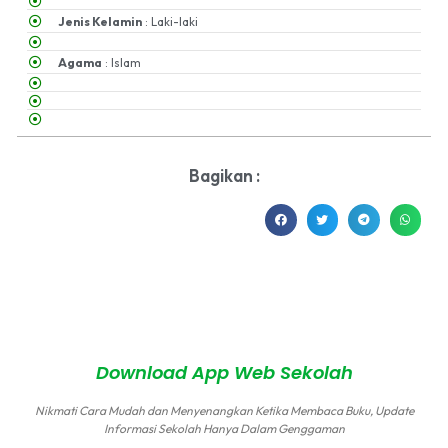
Jenis Kelamin
: Laki-laki
Agama
: Islam
Bagikan :
MA NU Hasyim Asy'ari 2 Kudus © All rights reserved
by
sidojoyo.id
Download App Web Sekolah
Nikmati Cara Mudah dan Menyenangkan Ketika Membaca Buku, Update
Informasi Sekolah Hanya Dalam Genggaman