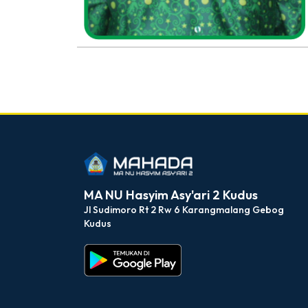
dibuat oleh rrdigital.id
MA NU Hasyim Asy'ari 2 Kudus
Jl Sudimoro Rt 2 Rw 6 Karangmalang Gebog
Kudus