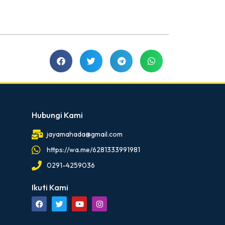
Hubungi Kami
jayamahada@gmail.com
https://wa.me/6281333991981
0291-4259036
Ikuti Kami