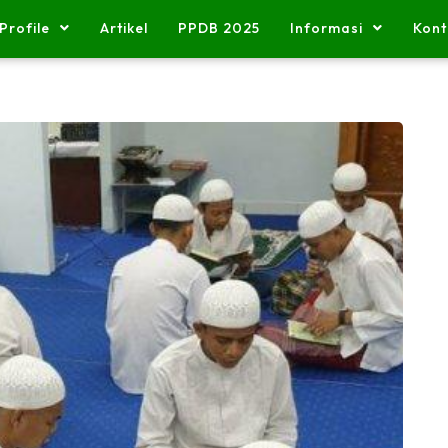
Profile
Artikel
PPDB 2025
Informasi
Kont
Pengumuman
Pengumuman
#
#
Acara Do'a Arofah