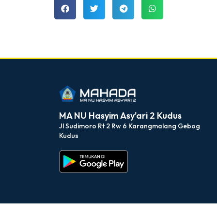
Latihan Dasar Kepemim
(LDK...
MA NU Hasyim Asyari 2 Kudus
dibuat oleh rrdigital.id
MA NU Hasyim Asy'ari 2 Kudus
Jl Sudimoro Rt 2 Rw 6 Karangmalang Gebog
Kudus