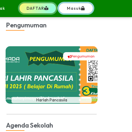
ak
DAFTAR
Masuk
Pengumuman
Pengumuman
#
Harlah Pancasila
Agenda Sekolah