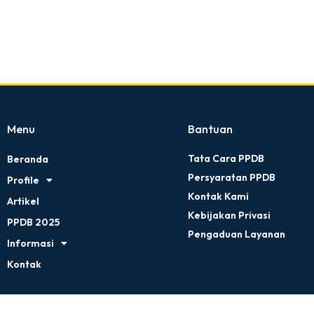
pinan
Ayo Meriahkan Jalan Sehat PPDB
...
07.30 - 11.00
MA NU Hasyim Asyari 2 Kudus
07.30 - 11.00
Menu
Bantuan
Tata Cara PPDB
Beranda
Persyaratan PPDB
Profile
Kontak Kami
Artikel
Kebijakan Privasi
PPDB 2025
Pengaduan Layanan
Informasi
Kontak