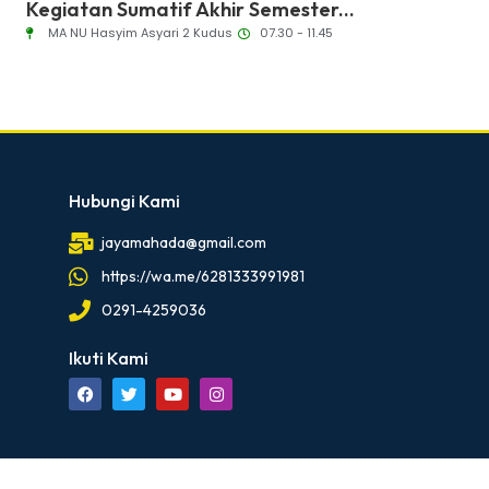
Kegiatan Sumatif Akhir Semester...
Ujian Tah
MA NU Hasyim Asyari 2 Kudus
07.30 - 11.45
MA NU Has
Hubungi Kami
jayamahada@gmail.com
https://wa.me/6281333991981
0291-4259036
Ikuti Kami